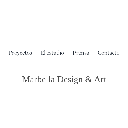
Saltar
al
contenido
Proyectos
El estudio
Prensa
Contacto
Marbella Design & Art