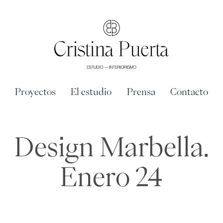
Saltar
al
contenido
Proyectos
El estudio
Prensa
Contacto
Design Marbella.
Enero 24